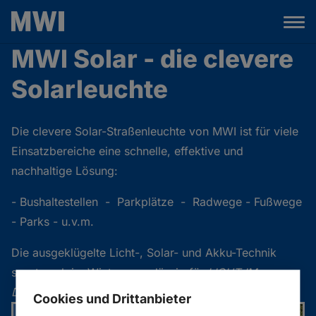
MWI Solar - die clevere
Solarleuchte
Die clevere Solar-Straßenleuchte von MWI ist für viele
Einsatzbereiche eine schnelle, effektive und
nachhaltige Lösung:
- Bushaltestellen - Parkplätze - Radwege - Fußwege
- Parks - u.v.m.
Die ausgeklügelte Licht-, Solar- und Akku-Technik
sorgt auch im Winter zuverlässig für
LICHT IM
DUNKELN
!
Cookies und Drittanbieter