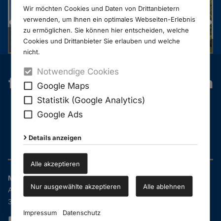
Wir möchten Cookies und Daten von Drittanbietern
verwenden, um Ihnen ein optimales Webseiten-Erlebnis
zu ermöglichen. Sie können hier entscheiden, welche
Verlässliche
Beleuchtung mit MWI
MWI Solarleuchte
Cookies und Drittanbieter Sie erlauben und welche
Solarleuchten
"LUX"
MWI Solarleuchte
MWI
MWI
MWI
nicht.
Notwendige Cookies
für Fahnenmasten * Fahnen
Google Maps
* Solarleuchten *
Statistik (Google Analytics)
Google Ads
Schraubfundamente * und
vieles mehr...
Details anzeigen
Alle akzeptieren
MWI Metallwerk Ikemeyer GmbH & Co. KG
Nur ausgewählte akzeptieren
Alle ablehnen
Am Mühlenteich 5a
33106 Paderborn-Elsen
Impressum
Datenschutz